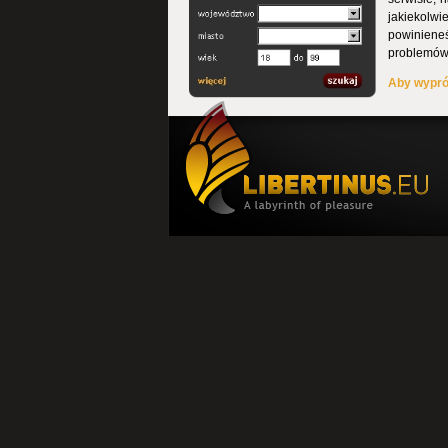
jakiekolwi
powinieneś
problemów 
Aby wyprób