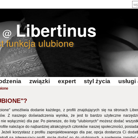
Libertinus
c
@
st funkcja ulubione
odzenia
związki
expert
styl życia
usługi
bione
UBIONE"?
bione" umożliwia dodanie każdego, z profili znajdujących się na stronach Libert
ków. Z naszego doświadczenia wynika, że jest to bardzo użyteczne narzędzie
 nie wyłącznie) dla par. Po pierwsze, do listy "ulubionych" możesz dodać wszystk
Profile należące do najbardziej atrakcyjnych członków naszej społeczności, posiada
j. Jeżeli korzystasz z profilu zaprojektowanego dla par, opcja dostarcza Ci dod
natrafi na interesujący profil, może dodać go do ulubionych, a następnie zapyta