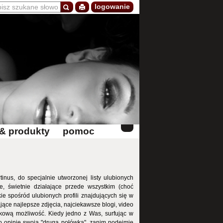
logowanie
 & produkty
pomoc
inus, do specjalnie utworzonej listy ulubionych
, świetnie działające przede wszystkim (choć
ie spośród ulubionych profili znajdujących się w
jące najlepsze zdjęcia, najciekawsze blogi, video
atkową możliwość. Kiedy jedno z Was, surfując w
ć o opinię swoją "drugą połówką", zanim podejmie