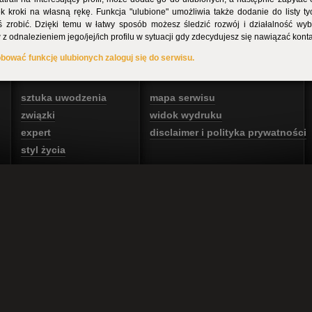
ek kroki na własną rękę. Funkcja "ulubione" umożliwia także dodanie do listy ty
 zrobić. Dzięki temu w łatwy sposób możesz śledzić rozwój i działalność wyb
z odnalezieniem jego/jej/ich profilu w sytuacji gdy zdecydujesz się nawiązać kont
ować funkcję ulubionych zaloguj się do serwisu.
sztuka uwodzenia
mapa serwisu
związki
widok wydruku
expert
disclaimer i polityka prywatności
styl życia