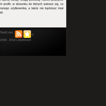
ch profili, w stosunku do których wahasz się, co
ranego użytkownika, a także nie będziesz miał
akt.
Śledź nas:
©
2008 - 2018
Libertinus
®