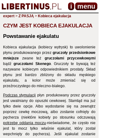
i
menu
expert
>
Z PASJĄ
>
Kobieca ejakulacja
CZYM JEST KOBIECA EJAKULACJA
Powstawanie ejakulatu
Kobieca ejakulacja (kobiecy wytrysk) to uwolonienie
płynu produkowanego przez
gruczoły przedsionkowe
mniejsze
zwane też
gruczołami przycewkowymi
bądź
gruczołami Skenego
. Gruczoły te bywają też
nazywane kobiecym odpowiednikiem prostaty. Skład
płynu jest bardzo zbliżony do składu męskiego
ejakulatu, a kolor może zmieniać się od
przeźroczystego do mleczno-białego.
Podczas stymulacji
płyn produkowany przez gruczoły
jest uwalniany do opuszki cewkowej. Stamtąd ma już
tylko dwie opcje. Albo wydostanie się na zewnątrz
poprzez cewkę moczową, albo zostanie cofnięty do
pęcherza (niektóre kobiety po stosunku odczuwają
potrzebę oddania moczu
-nieświadome, że często nie
jest to mocz tylko właśnie ejakulat, który został
wepchnięty do pęcherza). Jeśli ejakulat zostanie