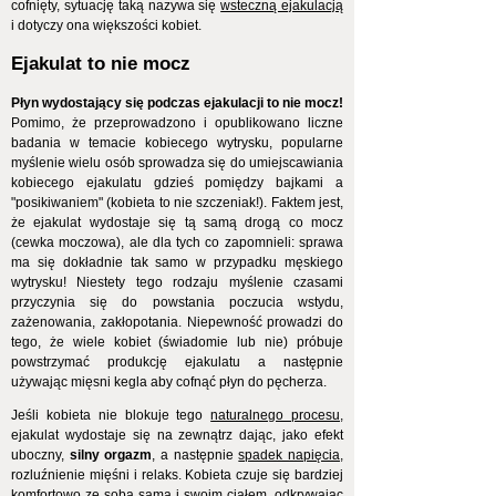
cofnięty, sytuację taką nazywa się
wsteczną ejakulacją
i dotyczy ona większości kobiet.
Ejakulat to nie mocz
Płyn wydostający się podczas ejakulacji to nie mocz!
Pomimo, że przeprowadzono i opublikowano liczne
badania w temacie kobiecego wytrysku, popularne
myślenie wielu osób sprowadza się do umiejscawiania
kobiecego ejakulatu gdzieś pomiędzy bajkami a
"posikiwaniem" (kobieta to nie szczeniak!). Faktem jest,
że ejakulat wydostaje się tą samą drogą co mocz
(cewka moczowa), ale dla tych co zapomnieli: sprawa
ma się dokładnie tak samo w przypadku męskiego
wytrysku! Niestety tego rodzaju myślenie czasami
przyczynia się do powstania poczucia wstydu,
zażenowania, zakłopotania. Niepewność prowadzi do
tego, że wiele kobiet (świadomie lub nie) próbuje
powstrzymać produkcję ejakulatu a następnie
używając mięsni kegla aby cofnąć płyn do pęcherza.
Jeśli kobieta nie blokuje tego
naturalnego procesu
,
ejakulat wydostaje się na zewnątrz dając, jako efekt
uboczny,
silny orgazm
, a następnie
spadek napięcia
,
rozluźnienie mięśni i relaks. Kobieta czuje się bardziej
komfortowo ze sobą samą i swoim ciałem, odkrywając