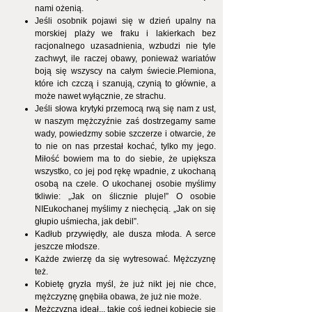
nami ożenią.
Jeśli osobnik pojawi się w dzień upalny na
morskiej plaży we fraku i lakierkach bez
racjonalnego uzasadnienia, wzbudzi nie tyle
zachwyt, ile raczej obawy, ponieważ wariatów
boją się wszyscy na całym świecie.Plemiona,
które ich czczą i szanują, czynią to głównie, a
może nawet wyłącznie, ze strachu.
Jeśli słowa krytyki przemocą rwą się nam z ust,
w naszym mężczyźnie zaś dostrzegamy same
wady, powiedzmy sobie szczerze i otwarcie, że
to nie on nas przestał kochać, tylko my jego.
Miłość bowiem ma to do siebie, że upiększa
wszystko, co jej pod rękę wpadnie, z ukochaną
osobą na czele. O ukochanej osobie myślimy
tkliwie: „Jak on ślicznie pluje!” O osobie
NIEukochanej myślimy z niechęcią. „Jak on się
głupio uśmiecha, jak debil”.
Kadłub przywiędły, ale dusza młoda. A serce
jeszcze młodsze.
Każde zwierzę da się wytresować. Mężczyznę
też.
Kobietę gryzła myśl, że już nikt jej nie chce,
mężczyznę gnębiła obawa, że już nie może.
Mężczyzna ideał... takie coś jednej kobiecie się