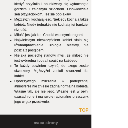
kiedyś przyśniło i obudziwszy się wybuchnęła
gorzkim i żałosnym szlochem. Opowiedziała
sen przyjaciółkom. Też się popłakały.
Mężczyźni kochają jeść. Niekiedy kochają także
kobiety. Nigdy jednakże nie kochają jej bardziej
niż jeść.
Miłość jest jak kot. Chodzi własnymi drogami.
Największym nieszczęściem kobiet stało się
równouprawnienie. Biologia, niestety, nie
poszła z postępem.
Niejaką pociechę stanowi myśl, że miłość nie
jest wybredna i potrafi spaść na każdego.
To każdy powinien czynić, do czego został
stworzony. Mężczyźni zostali stworzeni dla
kobiet.
Uporczywego milczenia w podejrzanej
atmosferze nie zniesie żadna normalna kobieta.
Własne tak, ale nie jego. Własne jest w pełni
uzasadnione i ma swoje racjonalne przyczyny,
jego wręcz przeciwnie.
TOP
mapa strony