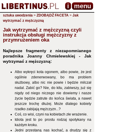
i
menu
sztuka uwodzenia
>
ZDOBĄDŹ FACETA
>
Jak
wytrzymać z mężczyzną
Jak wytrzymać z mężczyzną czyli
instrukcja obsługi mężczyzny z
przymrużeniem oka
Najlepsze fragmenty z niezapomnianego
poradnika Joanny Chmielewskiej - Jak
wytrzymać z mężczyzną:
Albo wykręci kota ogonem, albo powie, że jest
ogólnie zdenerwowany, bo ma problem
służbowy, albo nic nie powie i będzie milczał
nadal. Zabić go? Nie, do kitu, zabiwszy, już się
nigdy od niego niczego nie dowiemy i nasze
życie będzie zatrute do końca świata, a nawet
jeszcze trochę dłużej. Może dlatego kobiety
rzadko zabijają mężczyzn...?
Coś, co wisi, czyni na kobietach złe wrażenie.
Idiota jest to po prostu rodzaj spotykany na
każdym kroku.
Jedni przestaną nas kochać, a drudzy się z