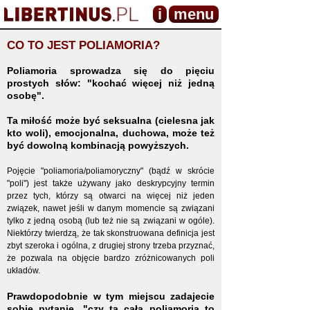
i
menu
CO TO JEST POLIAMORIA?
Poliamoria sprowadza się do pięciu
prostych słów: "kochać więcej niż jedną
osobę".
Ta miłość może być seksualna (cielesna jak
kto woli), emocjonalna, duchowa, może też
być dowolną kombinacją powyższych.
Pojęcie "poliamoria/poliamoryczny" (bądź w skrócie
"poli") jest także używany jako deskrypcyjny termin
przez tych, którzy są otwarci na więcej niż jeden
związek, nawet jeśli w danym momencie są związani
tylko z jedną osobą (lub też nie są związani w ogóle).
Niektórzy twierdzą, że tak skonstruowana definicja jest
zbyt szeroka i ogólna, z drugiej strony trzeba przyznać,
że pozwala na objęcie bardzo zróżnicowanych poli
układów.
Prawdopodobnie w tym miejscu zadajecie
sobie pytanie, "czy ta cała poliamoria to