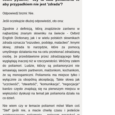
aby przypadkiem nie jest 'zdrada'?
Odpowiedź brzmi: Nie.
Jeśli oczekujcie dłużej odpowiedzi, oto ona:
Zgodnie z definicją, którą znajdziecie zarówno w
najbardziej znanym słowniku na świecie - Oxford
English Dictionary, jak i w wielu polskich słownikach
zdrada oznacza "oszustwo, podstęp, matactwo". Innymi
słowy, zdrada to narzędzie, które za pomocą
umyślnego działania ma na celu przekonać zdradzaną
osobę, że przedstawione przez zdradzającego fakty
wyglądają inaczej niż w rzeczywistości. Wróćmy zatem
do poliamori. Ludzie, którzy są poliamoryczni nie
wmawiają swoim partnerom, małżonkom, kochankom,
że są monogamiczni. Poliamoria ma miejsce tylko i
wyłącznie za obopólną akceptacją. Takie słowa jak
"uczciwość", "otwartość", "komunikacja", "negocjacje"
bardzo często znajdują się na pierwszym miejscu w
większości dyskusji na temat jak poliamoria działa na
co dzień.
Nie wiem czy w temacie poliamori mówi Wam coś
"Stef" (jeśli nie, a macie chwilę czasu i jesteście