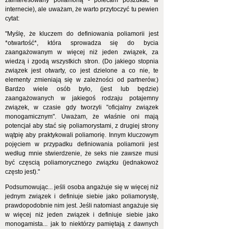
zainteresowany poliamorią - polecam poszukać w
internecie), ale uważam, że warto przytoczyć tu pewien
cytat:
"Myślę, że kluczem do definiowania poliamorii jest
*otwartość*, która sprowadza się do bycia
zaangażowanym w więcej niż jeden związek, za
wiedzą i zgodą wszystkich stron. (Do jakiego stopnia
związek jest otwarty, co jest dzielone a co nie, te
elementy zmieniają się w zależności od partnerów.)
Bardzo wiele osób było, (jest lub będzie)
zaangażowanych w jakiegoś rodzaju potajemny
związek, w czasie gdy tworzyli "oficjalny związek
monogamicznym". Uważam, że właśnie oni mają
potencjał aby stać się poliamorystami, z drugiej strony
wątpię aby praktykowali poliamorię. Innym kluczowym
pojęciem w przypadku definiowania poliamorii jest
według mnie stwierdzenie, że seks nie zawsze musi
być częscią poliamorycznego związku (jednakowoż
często jest)."
Podsumowując... jeśli osoba angażuje się w więcej niż
jednym związek i definiuje siebie jako poliamorystę,
prawdopodobnie nim jest. Jeśli natomiast angażuje się
w więcej niż jeden związek i definiuje siebie jako
monogamista... jak to niektórzy pamiętają z dawnych