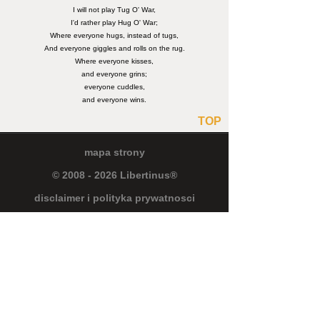
I will not play Tug O' War,
I'd rather play Hug O' War;
Where everyone hugs, instead of tugs,
And everyone giggles and rolls on the rug.
Where everyone kisses,
and everyone grins;
everyone cuddles,
and everyone wins.
TOP
mapa strony
© 2008 - 2026 Libertinus®
disclaimer i polityka prywatnosci