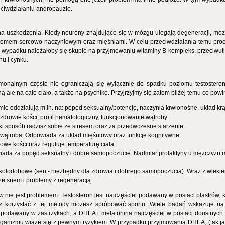
ciwdziałaniu andropauzie.
na uszkodzenia. Kiedy neurony znajdujące się w mózgu ulegają degeneracji, mó
stemem sercowo naczyniowym oraz mięśniami. W celu przeciwdziałania temu proc
 wypadku należałoby się skupić na przyjmowaniu witaminy B-kompleks, przeciwutle
u i cynku.
ormonalnym często nie ograniczają się wyłącznie do spadku poziomu testostero
 ale na całe ciało, a także na psychikę. Przyjrzyjmy się zatem bliżej temu co pow
mie oddziałują m.in. na: popęd seksualny/potencję, naczynia krwionośne, układ krą
 zdrowie kości, profil hematologiczny, funkcjonowanie wątroby.
i sposób radzisz sobie ze stresem oraz za przedwczesne starzenie.
 wątroba. Odpowiada za układ mięśniowy oraz funkcje kognitywne.
owe kości oraz reguluje temperaturę ciała.
ada za popęd seksualny i dobre samopoczucie. Nadmiar prolaktyny u mężczyzn 
kołodobowe (sen - niezbędny dla zdrowia i dobrego samopoczucia). Wraz z wiekie
ze snem i problemy z regeneracją.
nie jest problemem. Testosteron jest najczęściej podawany w postaci plastrów
sz korzystać z tej metody możesz spróbować sportu. Wiele badań wskazuje na
 podawany w zastrzykach, a DHEA i melatonina najczęściej w postaci doustnych 
rganizmu wiąże się z pewnym ryzykiem. W przypadku przyjmowania DHEA, (tak ja