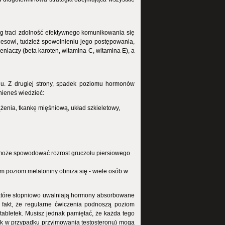
zg traci zdolność efektywnego komunikowania się
esowi, tudzież spowolnieniu jego postępowania,
niaczy (beta karoten, witamina C, witamina E), a
nu. Z drugiej strony, spadek poziomu hormonów
inieneś wiedzieć:
żenia, tkankę mięśniową, układ szkieletowy,
może spowodować rozrost gruczołu piersiowego
m poziom melatoniny obniża się - wiele osób w
, które stopniowo uwalniają hormony absorbowane
 fakt, że regularne ćwiczenia podnoszą poziom
tabletek. Musisz jednak pamiętać, że każda tego
k w przypadku przyjmowania testosteronu) mogą