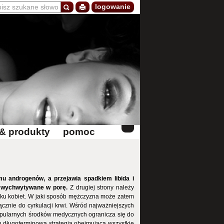
logowanie
 & produkty
pomoc
u androgenów, a przejawia spadkiem libida i
są wychwytywane w porę.
Z drugiej strony należy
dku kobiet. W jaki sposób mężczyzna może zatem
cznie do cyrkulacji krwi. Wśród najważniejszych
 popularnych środków medycznych ogranicza się do
u długoterminowa strategia obejmująca wszystkie