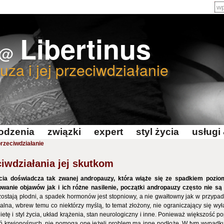
Libertinus
@
za i jej przeciwdziałanie
odzenia
związki
expert
styl życia
usługi
przeciwdziałanie
iwdziałania jej skutkom
ia doświadcza tak zwanej andropauzy, która wiąże się ze spadkiem poziom
owanie objawów jak i ich różne nasilenie, początki andropauzy często nie 
stają płodni, a spadek hormonów jest stopniowy, a nie gwałtowny jak w przypa
a, wbrew temu co niektórzy myślą, to temat złożony, nie ograniczający się wyłą
etę i styl życia, układ krążenia, stan neurologiczny i inne. Ponieważ większość
yń krwionośnych, nie pomogą one jeżeli problem ma inne podłoże. W tym wypadk