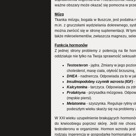
ważne obszary może okazać się pomocna w prze
Mózg
Tkanka mózgu, bogata w tłuszcze, jest podatna 
m.in. z gruczołami wydzielania dokrewnego, sy
można zwrócić się w stronę suplementacji. W tym
także mikroelementów, zwłaszcza magnezu, selen
Funkcja hormonów
Z jednej strony problemy z potencją na tle h
oddziałuje nie tylko na Twoja sprawność seksualną
Testosteron
- jądra. Zmiany w jego pozio
cholesterol, masę ciała, otyłość brzuszną,
DHEA
- nadnercza. Odpowiada za to w jak
Insulinopodobny czynnik wzrostu (IGF)
-
Kalcytonina
- tarczyca. Odpowiada za zdr
Prolaktyna
- przysadka mózgowa. Odpowi
(męskie piersi).
Melatonina
- szyszynka. Reguluje rytmy o
podeszłym wieku skarży się na problemy 
W XXI wieku uzupełnienie brakujących hormonów 
do krwioobiegu poprzez skórę. Jeśli nie chce
testosteronu w organizmie. Hormon wzrostu jest
rodzaju ingerencja w gospodarkę hormonalną o