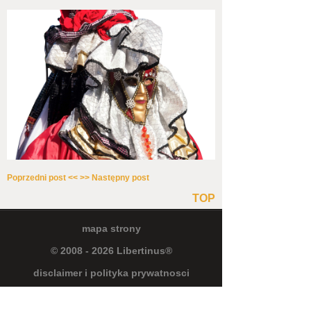
Poprzedni post <<
>> Następny post
TOP
mapa strony
© 2008 - 2026 Libertinus®
disclaimer i polityka prywatnosci