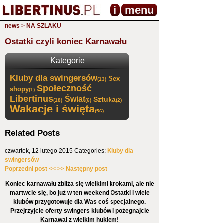
i
menu
news
>
NA SZLAKU
Ostatki czyli koniec Karnawału
Kategorie
Kluby dla swingersów
Sex
(13)
Społeczność
shopy
(1)
Libertinus
Świat
Sztuka
(18)
(6)
(2)
Wakacje i święta
(56)
Related Posts
czwartek, 12 lutego 2015
Categories:
Kluby dla
swingersów
Poprzedni post <<
>> Następny post
Koniec karnawału zbliża się wielkimi krokami, ale nie
martwcie się, bo już w ten weekend Ostatki i wiele
klubów przygotowuje dla Was coś specjalnego.
Przejrzyjcie oferty swingers klubów i pożegnajcie
Karnawał z wielkim hukiem!